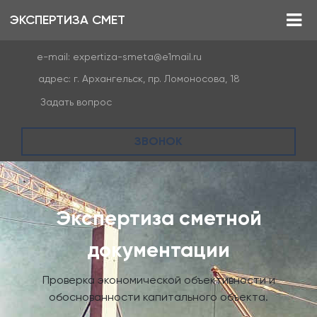
ЭКСПЕРТИЗА СМЕТ
e-mail:
expertiza-smeta@e1mail.ru
адрес:
г. Архангельск, пр. Ломоносова, 18
Задать вопрос
ЗВОНОК
Экспертиза сметной
документации
Проверка экономической объективности и
обоснованности капитального объекта.