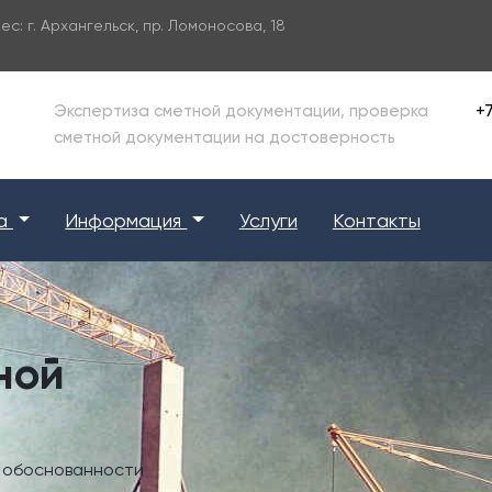
ес:
г. Архангельск, пр. Ломоносова, 18
+7
Экспертиза сметной документации, проверка
сметной документации на достоверность
за
Информация
Услуги
Контакты
ной
и обоснованности