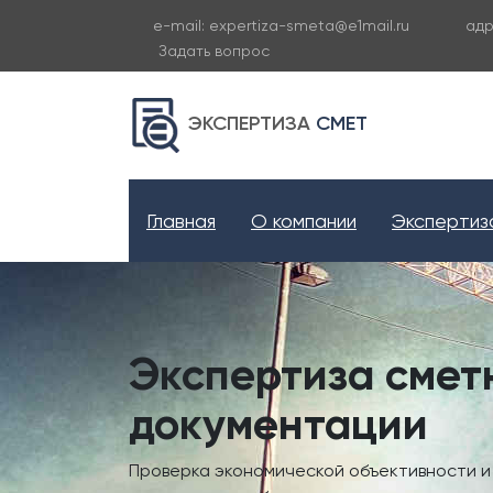
e-mail:
expertiza-smeta@e1mail.ru
адр
Задать вопрос
ЭКСПЕРТИЗА
СМЕТ
Главная
О компании
Эксперти
Экспертиза смет
документации
Проверка экономической объективности 