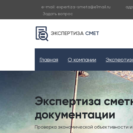
e-mail:
expertiza-smeta@e1mail.ru
адр
Задать вопрос
ЭКСПЕРТИЗА
СМЕТ
Главная
О компании
Эксперти
Экспертиза смет
документации
Проверка экономической объективности 