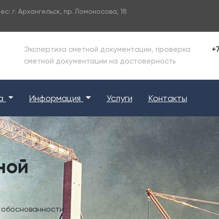
ес:
г. Архангельск, пр. Ломоносова, 18
+7
Экспертиза сметной документации, проверка
сметной документации на достоверность
за
Информация
Услуги
Контакты
ной
и обоснованности